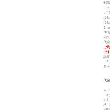
郵
い
○ご
後
後
シ
N
内
代
ご利
で
詳
ご
意
代
≪
い
※
料（
※