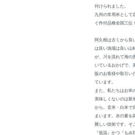
付けられました。
九州の常用米として
ぐ作付品種全国三位
阿久根は古くから良
は良い漁場は良い山
が、川を流れて海の
いているおかげで、
販のお客様や取引い
ています。
また、私たちはお米
美味しくないのは新
から。玄米・白米で
まいます。水の量を
難しい技術です。そ
『低温』かつ『もみ