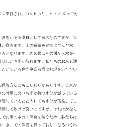
広く支持され、コシヒカリ、ヒトメボレに次
！
い漁場がある港町として有名なのですが、実
林が育みます。山の栄養を豊富に含んだ水
恵みとなります。阿久根はその川から水を引
美味しいお米が取れます。私たちのお米も通
ただいている弁当事業者様に好評をいただい
の保管方法にもこだわりがあります。古米が
米の時期に比べお米が持つ水分が減っている
保管しているとどうしても水分が蒸発してし
調整して炊けば良いのですが、それはかなり
こでお米の水分の蒸発を防ぐために私たちは
殻つき』での保管を行っており、なるべく出