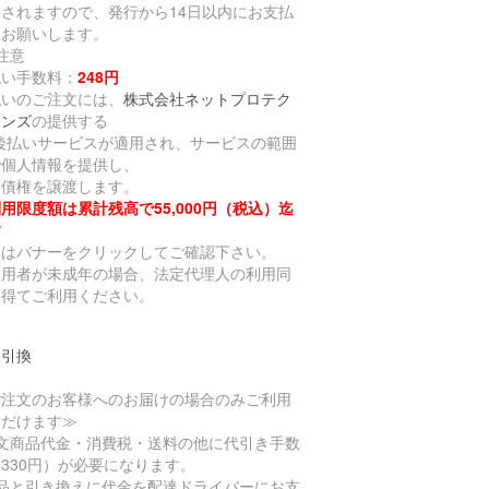
送されますので、発行から14日以内にお支払
をお願いします。
注意
払い手数料：
248円
払いのご注文には、
株式会社ネットプロテク
ョンズ
の提供する
P後払いサービスが適用され、サービスの範囲
で個人情報を提供し、
金債権を譲渡します。
用限度額は累計残高で55,000円（税込）迄
す
細はバナーをクリックしてご確認下さい。
利用者が未成年の場合、法定代理人の利用同
を得てご利用ください。
金引換
ご注文のお客様へのお届けの場合のみご利用
ただけます≫
注文商品代金・消費税・送料の他に代引き手数
330円）が必要になります。
商品と引き換えに代金を配達ドライバーにお支