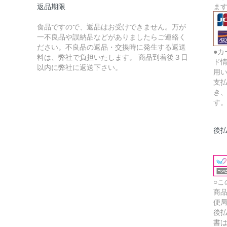
返品期限
ま
食品ですので、返品はお受けできません。万が
一不良品や誤納品などがありましたらご連絡く
ださい。不良品の返品・交換時に発生する返送
●
料は、弊社で負担いたします。 商品到着後３日
ド
以内に弊社に返送下さい。
用
支
き
す
後
○
商
便
後
書