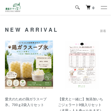
0
NEW ARRIVAL
新着
愛犬のための鶏ガラスープ
【愛犬と一緒に】無添加いち
氷。700ｇ2袋入りセット
ごジェラート9個入りセット
（犬用・人も食べられます）