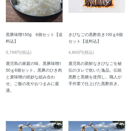
黒豚味噌150g 6個セット【送
きびなごの黒酢炊き100ｇ6個
料込】
セット【送料込】
3,799円(税込)
4,860円(税込)
鹿児島の家庭の味、黒豚味噌1
鹿児島の新鮮なきびなごを秘
50ｇ6個セット。黒豚のひき肉
伝のタレで炊いた逸品。伝統
と麦味噌の絶妙な組み合わ
黒酢と黒糖を使用し、職人が
せ。ご飯の友やおつまみに最
手作業で仕上げた黒酢炊き。
適。