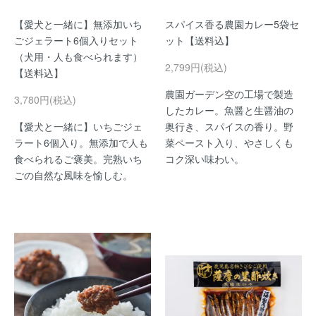
【愛犬と一緒に】無添加いち
スパイス香る農園カレー5袋セ
ごジェラート6個入りセット
ット【送料込】
（犬用・人も食べられます）
2,799円(税込)
【送料込】
農園ガーデン空の工場で製造
3,780円(税込)
したカレー。魚醤と生醤油の
【愛犬と一緒に】いちごジェ
奥行き、スパイスの香り。野
ラート6個入り。無添加で人も
菜ペースト入り、やさしくも
食べられるご褒美。完熟いち
コク深い味わい。
ごの自然な風味を愉しむ。